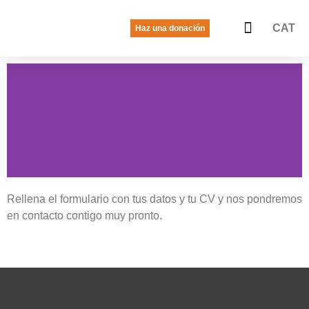
CAT
Haz una donación
La voz de las jóvenes
Quiénes somos
Qué hacemos
Rellena el formulario con tus datos y tu CV y nos pondremos
en contacto contigo muy pronto.
Trabaja con
nosotros