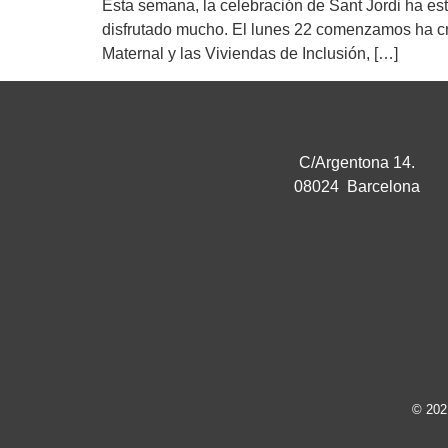
Esta semana, la celebración de Sant Jordi ha e
disfrutado mucho. El lunes 22 comenzamos ha cr
Maternal y las Viviendas de Inclusión, […]
C/Argentona 14.
08024 Barcelona
© 202