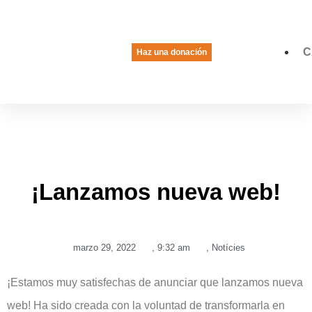
C
Haz una donación
La voz de las jóvenes
Quiénes somos
Qué hacemos
¡Lanzamos nueva web!
marzo 29, 2022
,
9:32 am
,
Notícies
¡Estamos muy satisfechas de anunciar que lanzamos nueva
web! Ha sido creada con la voluntad de transformarla en