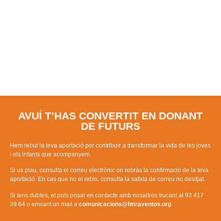
GRÀCIES!
AVUÍ T’HAS CONVERTIT EN DONANT
DE FUTURS
Hem rebut la teva aportació per contribuir a transformar la vida de les joves
i els infants que acompanyem.
Si us plau, consulta el correu electrònic on rebràs la confirmació de la teva
aportació. En cas que no el rebis, consulta la safata de correu no desitjat.
Si tens dubtes, et pots posar en contacte amb nosaltres trucant al 93 417
39 64 o enviant un mail a
comunicacions@fmraventos.org