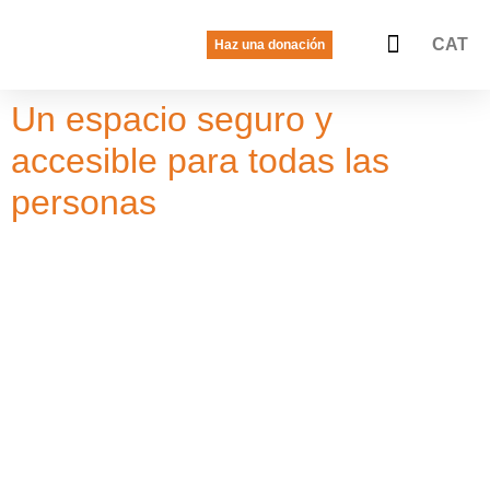
CAT
Haz una donación
La voz de las jóvenes
Quiénes somos
Qué hacemos
Un espacio seguro y
accesible para todas las
personas