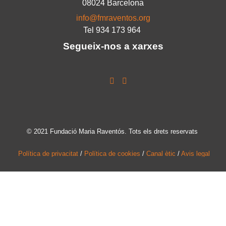
08024 Barcelona
info@fmraventos.org
Tel 934 173 964
Segueix-nos a xarxes
© 2021 Fundació Maria Raventós. Tots els drets reservats
Política de privacitat
/
Política de cookies
/
Canal ètic
/
Avis legal
MOLTES
GRÀCIES!