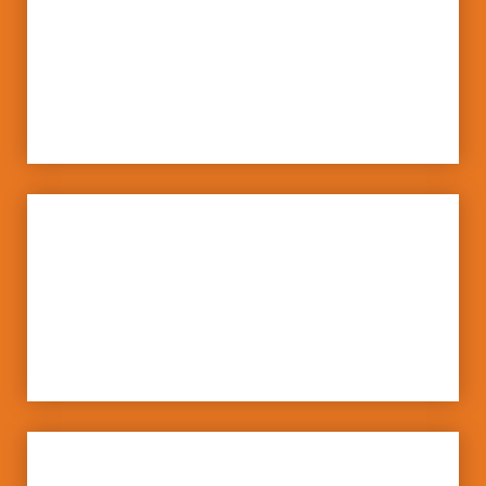
La Trena (Barcelona)
ESPAI DE SALUT I BENESTAR
EMOCIONAL
HABITATGES
D’INCLUSIÓ