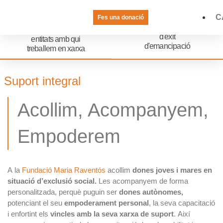
participants
d'habitatge
0
%
C
Fes una donació
0
LA VEU DE LES JOVES
PREGUNTES FREQÜENTS
d'èxit
entitats amb qui
d'emancipació
treballem en xarxa
Suport integral
Acollim, Acompanyem,
Empoderem
A la
Fundació Maria Raventós
acollim
dones joves i mares en
situació d’exclusió social.
Les acompanyem de forma
personalitzada, perquè puguin ser
dones autònomes,
potenciant el seu
empoderament personal
, la seva capacitació
i enfortint els
vincles amb la seva xarxa de suport
. Així