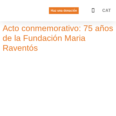
CAT
Haz una donación
La voz de las jóvenes
Quiénes somos
Qué hacemos
Acto conmemorativo: 75 años
de la Fundación Maria
Raventós