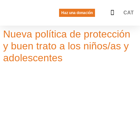
CAT
Haz una donación
La voz de las jóvenes
Quiénes somos
Qué hacemos
Nueva política de protección
y buen trato a los niños/as y
adolescentes