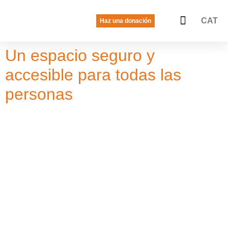
CAT
Haz una donación
La voz de las jóvenes
Quiénes somos
Qué hacemos
Un espacio seguro y
accesible para todas las
personas