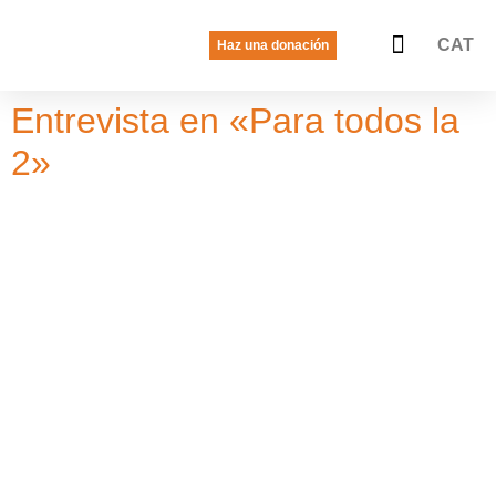
CAT
Haz una donación
La voz de las jóvenes
Quiénes somos
Qué hacemos
Entrevista en «Para todos la
2»