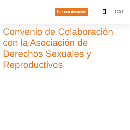
CAT
Haz una donación
La voz de las jóvenes
Quiénes somos
Qué hacemos
Convenio de Colaboración
con la Asociación de
Derechos Sexuales y
Reproductivos