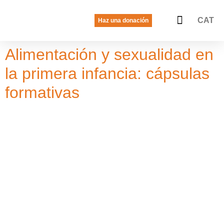
CAT
Haz una donación
La voz de las jóvenes
Quiénes somos
Qué hacemos
Alimentación y sexualidad en
la primera infancia: cápsulas
formativas