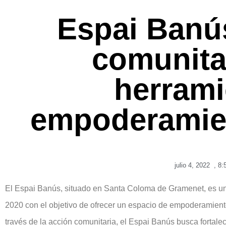
Espai Banús
comunita
herrami
empoderamien
julio 4, 2022
,
8:
El Espai Banús, situado en Santa Coloma de Gramenet, es un
2020 con el objetivo de ofrecer un espacio de empoderamiento
través de la acción comunitaria, el Espai Banús busca fortalece