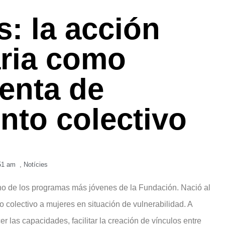
: la acción
ria como
enta de
to colectivo
51 am
,
Notícies
o de los programas más jóvenes de la Fundación. Nació al
 colectivo a mujeres en situación de vulnerabilidad. A
r las capacidades, facilitar la creación de vínculos entre