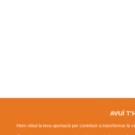
GRÀCIES!
AVUÍ T
Hem rebut la teva aportació per contribuir a transformar la 