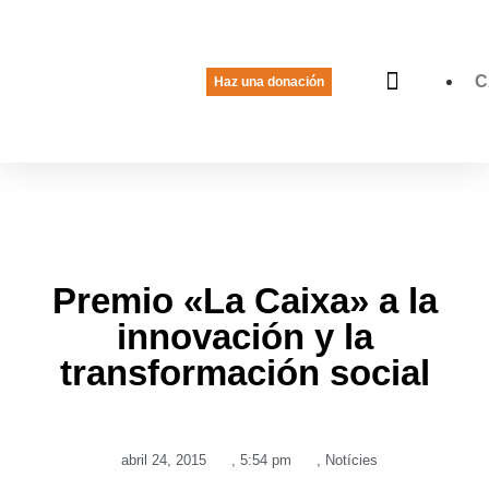
C
Haz una donación
La voz de las jóvenes
Quiénes somos
Qué hacemos
Premio «La Caixa» a la
innovación y la
transformación social
abril 24, 2015
,
5:54 pm
,
Notícies