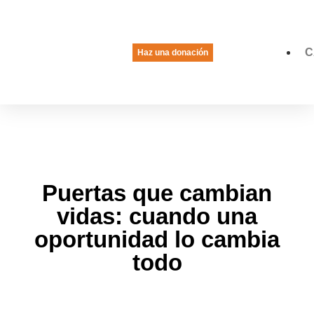
C
Haz una donación
La voz de las jóvenes
Quiénes somos
Qué hacemos
Puertas que cambian
vidas: cuando una
oportunidad lo cambia
todo