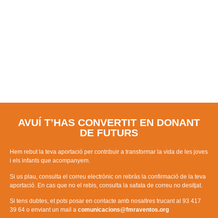
GRÀCIES!
AVUÍ T’HAS CONVERTIT EN DONANT
DE FUTURS
Hem rebut la teva aportació per contribuir a transformar la vida de les joves
i els infants que acompanyem.
Si us plau, consulta el correu electrònic on rebràs la confirmació de la teva
aportació. En cas que no el rebis, consulta la safata de correu no desitjat.
Si tens dubtes, et pots posar en contacte amb nosaltres trucant al 93 417
39 64 o enviant un mail a
comunicacions@fmraventos.org