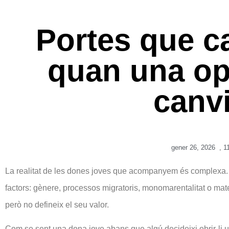
Portes que c
quan una op
canvi
gener 26, 2026
,
1
La realitat de les dones joves que acompanyem és complexa. L
factors: gènere, processos migratoris, monomarentalitat o mate
però no defineix el seu valor.
Com se sent una dona jove abans que algú decideixi obrir-li una