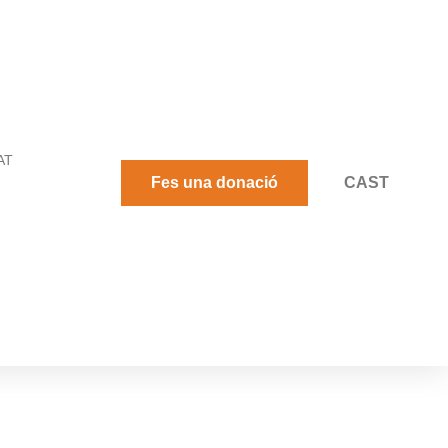
AT
Fes una donació
CAST