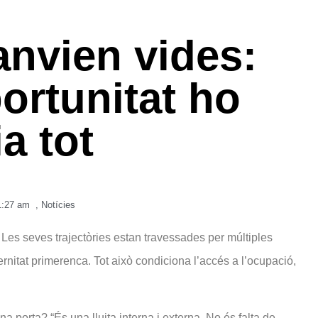
anvien vides:
ortunitat ho
a tot
1:27 am
,
Notícies
es seves trajectòries estan travessades per múltiples
rnitat primerenca. Tot això condiciona l’accés a l’ocupació,
 porta? “És una lluita interna i externa. No és falta de