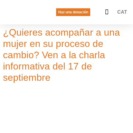
CAT
Haz una donación
La voz de las jóvenes
Quiénes somos
Qué hacemos
¿Quieres acompañar a una
mujer en su proceso de
cambio? Ven a la charla
informativa del 17 de
septiembre