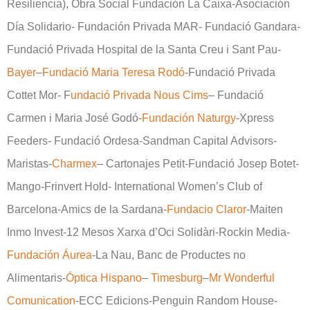
Resiliencia), Obra Social Fundación La Caixa-Asociación
Día Solidario- Fundación Privada MAR- Fundació Gandara-
Fundació Privada Hospital de la Santa Creu i Sant Pau-
Bayer
–
Fundació Maria Teresa Rodó
-Fundació Privada
Cottet Mor- F
undació Privada Nous Cims
– Fundació
Carmen i Maria José Godó-
Fundación Naturgy
-Xpress
Feeders- Fundació Ordesa-Sandman Capital Advisors-
Maristas-
Charmex
– Cartonajes Petit-Fundació Josep Botet-
Mango-Frinvert Hold- International Women’s Club of
Barcelona-Amics de la Sardana-
Fundacio Claror
-Maiten
Inmo Invest-12 Mesos Xarxa d’Oci Solidàri-Rockin Media-
Fundación Áurea
-La Nau, Banc de Productes no
Alimentaris-
Óptica Hispano
–
Timesburg
–
Mr Wonderful
Comunication
-ECC Edicions-Penguin Random House-