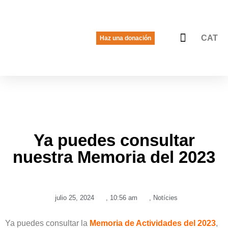
CAT
Haz una donación
La voz de las jóvenes
Quiénes somos
Qué hacemos
Ya puedes consultar
nuestra Memoria del 2023
julio 25, 2024
,
10:56 am
,
Notícies
Ya puedes consultar la
Memoria de Actividades del 2023
,