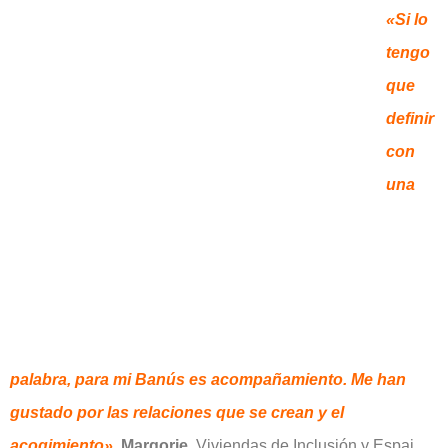
«Si lo
tengo
que
definir
con
una
palabra, para mi Banús es acompañamiento. Me han
gustado por las relaciones que se crean y el
acogimiento».
Margorie.
Viviendas de Inclusión y Espai