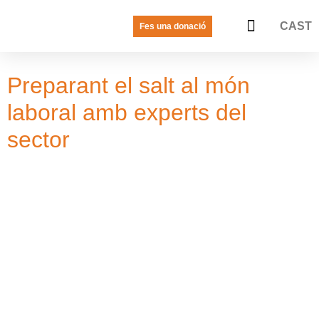
CAST
Fes una donació
LA VEU DE LES JOVES
PREGUNTES FREQÜENTS
Preparant el salt al món
laboral amb experts del
sector