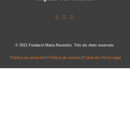
© 2021 Fundació Maria Raventós. Tots els drets reservats
Política de privacitat
/
Política de cookies
/
Canal ètic
/
Avis legal
MOLTES
GRÀCIES!