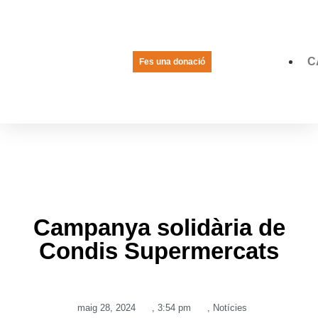
C
Fes una donació
LA VEU DE LES JOVES
PREGUNTES FREQÜENTS
Campanya solidària de
Condis Supermercats
maig 28, 2024
,
3:54 pm
,
Notícies