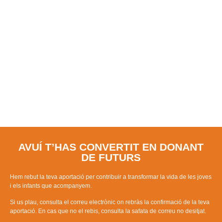
MOLTES
GRÀCIES!
AVUÍ T’HAS CONVERTIT EN DONANT
DE FUTURS
Hem rebut la teva aportació per contribuir a transformar la vida de les joves
i els infants que acompanyem.
Si us plau, consulta el correu electrònic on rebràs la confirmació de la teva
aportació. En cas que no el rebis, consulta la safata de correu no desitjat.