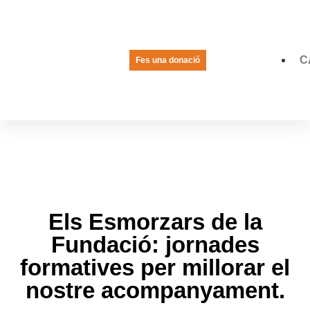
C
Fes una donació
LA VEU DE LES JOVES
PREGUNTES FREQÜENTS
Els Esmorzars de la
Fundació: jornades
formatives per millorar el
nostre acompanyament.