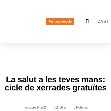
CAST
Fes una donació
LA VEU DE LES JOVES
PREGUNTES FREQÜENTS
La salut a les teves mans:
cicle de xerrades gratuïtes
octubre 9, 2024
,
11:36 am
,
Notícies