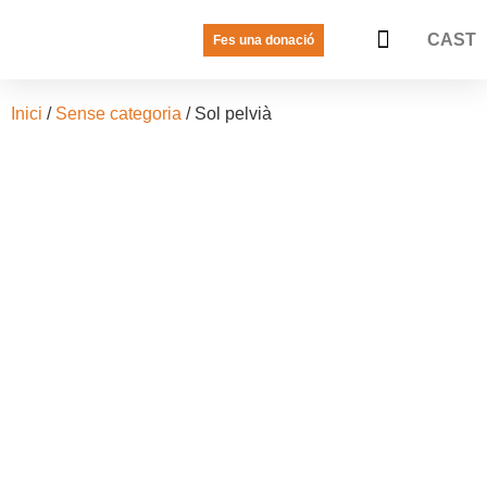
CAST
Fes una donació
LA VEU DE LES JOVES
PREGUNTES FREQÜENTS
Inici
/
Sense categoria
/ Sol pelvià