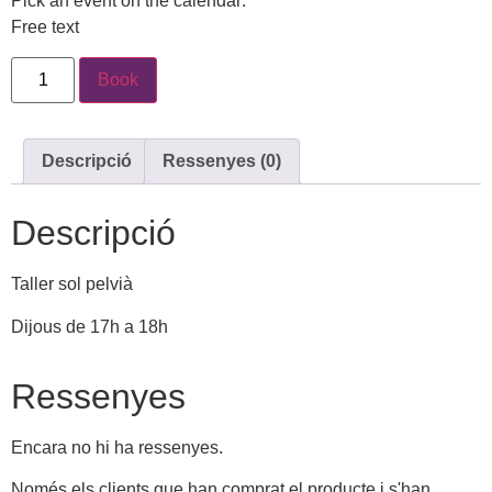
Pick an event on the calendar:
Free text
Book
Descripció
Ressenyes (0)
Descripció
Taller sol pelvià
Dijous de 17h a 18h
Ressenyes
Encara no hi ha ressenyes.
Només els clients que han comprat el producte i s'han