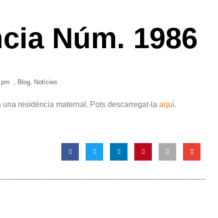
ncia Núm. 1986
 pm
,
Blog
,
Notícies
en una residència maternal. Pots descarregat-la
aquí
.