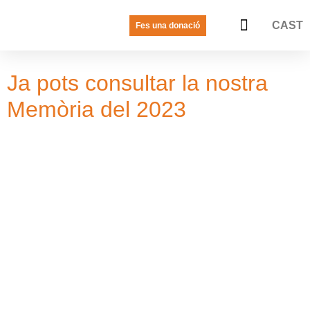
CAST
Fes una donació
LA VEU DE LES JOVES
PREGUNTES FREQÜENTS
Ja pots consultar la nostra
Memòria del 2023