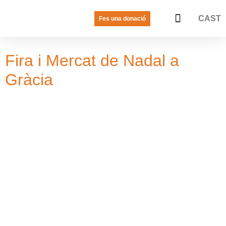
CAST
Fes una donació
LA VEU DE LES JOVES
PREGUNTES FREQÜENTS
Fira i Mercat de Nadal a
Gràcia