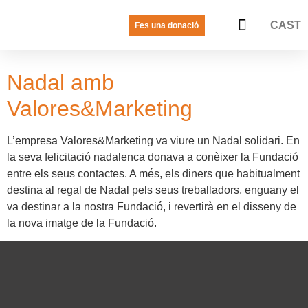
CAST
Fes una donació
LA VEU DE LES JOVES
PREGUNTES FREQÜENTS
Nadal amb
Valores&Marketing
L’empresa Valores&Marketing va viure un Nadal solidari. En
la seva felicitació nadalenca donava a conèixer la Fundació
entre els seus contactes. A més, els diners que habitualment
destina al re­gal de Nadal pels seus treballadors, enguany el
va destinar a la nostra Fundació, i revertirà en el disseny de
la nova imatge de la Fundació.