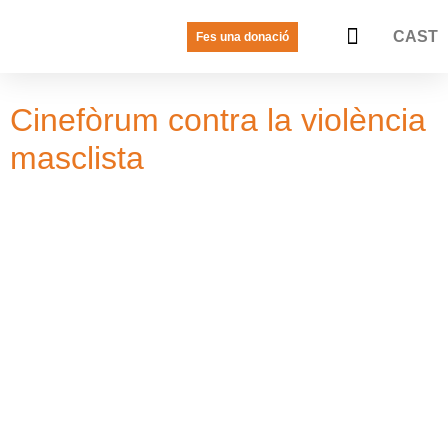
CAST
Fes una donació
LA VEU DE LES JOVES
PREGUNTES FREQÜENTS
Cinefòrum contra la violència
masclista