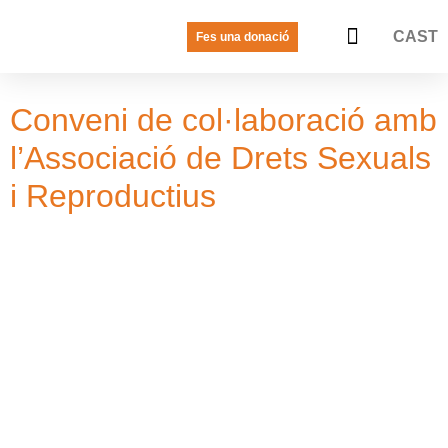
CAST
Fes una donació
LA VEU DE LES JOVES
PREGUNTES FREQÜENTS
Conveni de col·laboració amb
l’Associació de Drets Sexuals
i Reproductius