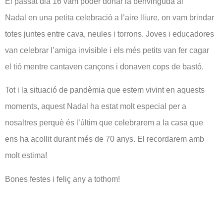
El passat dia 16 vam poder donar la benvinguda
al
Nadal
en una petita celebració a l’aire lliure, on vam brindar
totes juntes entre cava, neules i torrons. Joves i educadores
van celebrar l’amiga invisible i els més petits van fer cagar
el tió mentre cantaven cançons i donaven cops de bastó.
Tot i la situació de pandèmia que estem vivint en aquests
moments, aquest Nadal ha estat molt especial per a
nosaltres perquè és l’últim que celebrarem a la casa que
ens ha acollit durant més de
70
anys. El recordarem amb
molt estima!
Bones festes i feliç any a tothom!