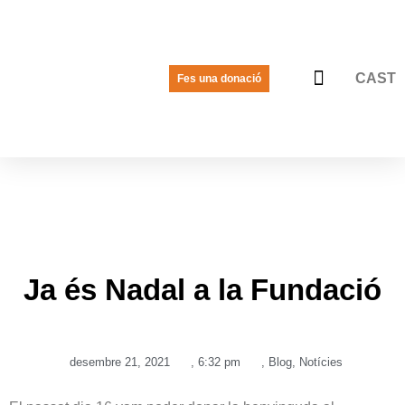
CAST
Fes una donació
LA VEU DE LES JOVES
PREGUNTES FREQÜENTS
Ja és Nadal a la Fundació
desembre 21, 2021
,
6:32 pm
,
Blog
,
Notícies