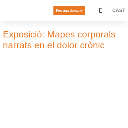
CAST
Fes una donació
LA VEU DE LES JOVES
PREGUNTES FREQÜENTS
Exposició: Mapes corporals
narrats en el dolor crònic