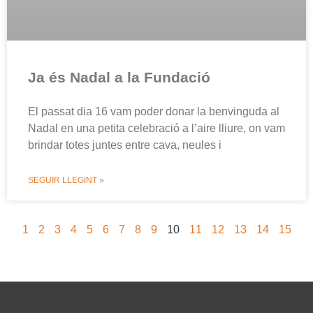
Ja és Nadal a la Fundació
El passat dia 16 vam poder donar la benvinguda al
Nadal en una petita celebració a l’aire lliure, on vam
brindar totes juntes entre cava, neules i
SEGUIR LLEGINT »
1
2
3
4
5
6
7
8
9
10
11
12
13
14
15